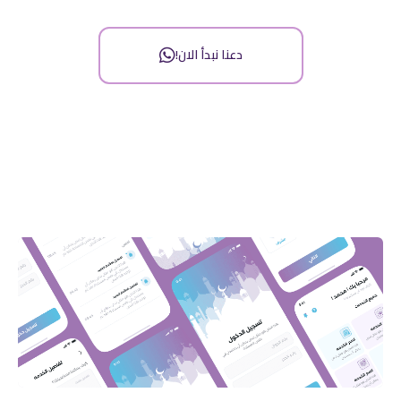
دعنا نبدأ الان!