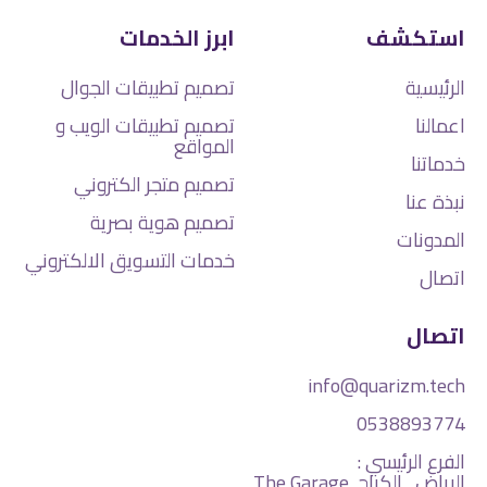
استكشف
ابرز الخدمات
الرئيسية
تصميم تطبيقات الجوال
اعمالنا
تصميم تطبيقات الويب و
المواقع
خدماتنا
تصميم متجر الكتروني
نبذة عنا
تصميم هوية بصرية
المدونات
خدمات التسويق الالكتروني
اتصال
اتصال
info@quarizm.tech
0538893774
الفرع الرئيسي :
الرياض , الكراچ, The Garage